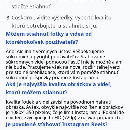
stlačte Stiahnuť
Čoskoro uvidíte výsledky, vyberte kvalitu,
ktorú potrebujete, a stiahnite si ju.
Môžem stiahnuť fotky a videá od
ktoréhokoľvek používateľa?
Áno! Ale iba z verejných účtov. Rešpektujeme
súkromie/copyright používateľov. Sťahovanie
súkromných videí pomocou FastDl nie je možné a ani
nie bude. Pracujeme však na novej rozšíriteľnej verzii
pre stolné prehliadače, ktorá vám pomôže stiahnuť
súkromné príspevky priamo z Instagramu.
Aká je najvyššia kvalita obrázkov a videí,
ktorú môžem stiahnuť?
Kvalita fotiek a videí závisí na pôvodnom nahratí
obrázka. Avšak, obvykle najvyššie rozlíšenie obrázkov
je 1080x1350 pixelov, čo je limit Instagramu. Pokiaľ ide
o video, zvyčajne je to HD (720p) v najviac prípadoch.
Je povolené sťahovať Instagram Reels?