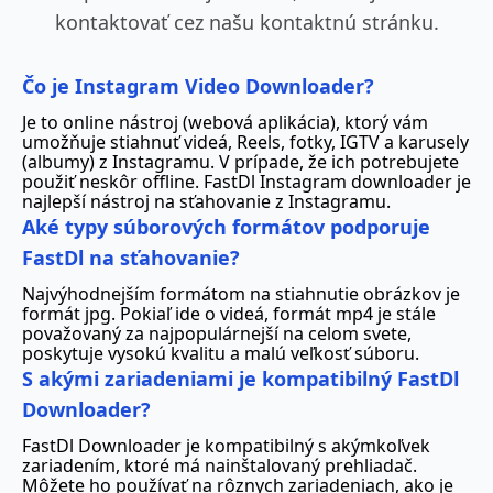
kontaktovať cez našu kontaktnú stránku.
Čo je Instagram Video Downloader?
Je to online nástroj (webová aplikácia), ktorý vám
umožňuje stiahnuť videá, Reels, fotky, IGTV a karusely
(albumy) z Instagramu. V prípade, že ich potrebujete
použiť neskôr offline. FastDl Instagram downloader je
najlepší nástroj na sťahovanie z Instagramu.
Aké typy súborových formátov podporuje
FastDl na sťahovanie?
Najvýhodnejším formátom na stiahnutie obrázkov je
formát jpg. Pokiaľ ide o videá, formát mp4 je stále
považovaný za najpopulárnejší na celom svete,
poskytuje vysokú kvalitu a malú veľkosť súboru.
S akými zariadeniami je kompatibilný FastDl
Downloader?
FastDl Downloader je kompatibilný s akýmkoľvek
zariadením, ktoré má nainštalovaný prehliadač.
Môžete ho používať na rôznych zariadeniach, ako je