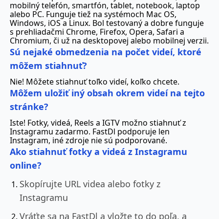
mobilný telefón, smartfón, tablet, notebook, laptop
alebo PC. Funguje tiež na systémoch Mac OS,
Windows, iOS a Linux. Bol testovaný a dobre funguje
s prehliadačmi Chrome, Firefox, Opera, Safari a
Chromium, či už na desktopovej alebo mobilnej verzii.
Sú nejaké obmedzenia na počet videí, ktoré
môžem stiahnuť?
Nie! Môžete stiahnuť toľko videí, koľko chcete.
Môžem uložiť iný obsah okrem videí na tejto
stránke?
Iste! Fotky, videá, Reels a IGTV možno stiahnuť z
Instagramu zadarmo. FastDl podporuje len
Instagram, iné zdroje nie sú podporované.
Ako stiahnuť fotky a videá z Instagramu
online?
Skopírujte URL videa alebo fotky z
Instagramu
Vráťte sa na FastDl a vložte to do poľa, a