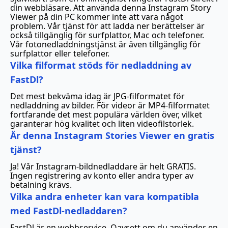
din webbläsare. Att använda denna Instagram Story
Viewer på din PC kommer inte att vara något
problem. Vår tjänst för att ladda ner berättelser är
också tillgänglig för surfplattor, Mac och telefoner.
Vår fotonedladdningstjänst är även tillgänglig för
surfplattor eller telefoner.
Vilka filformat stöds för nedladdning av
FastDl?
Det mest bekväma idag är JPG-filformatet för
nedladdning av bilder. För videor är MP4-filformatet
fortfarande det mest populära världen över, vilket
garanterar hög kvalitet och liten videofilstorlek.
Är denna Instagram Stories Viewer en gratis
tjänst?
Ja! Vår Instagram-bildnedladdare är helt GRATIS.
Ingen registrering av konto eller andra typer av
betalning krävs.
Vilka andra enheter kan vara kompatibla
med FastDl-nedladdaren?
FastDl är en webbservice. Oavsett om du använder en