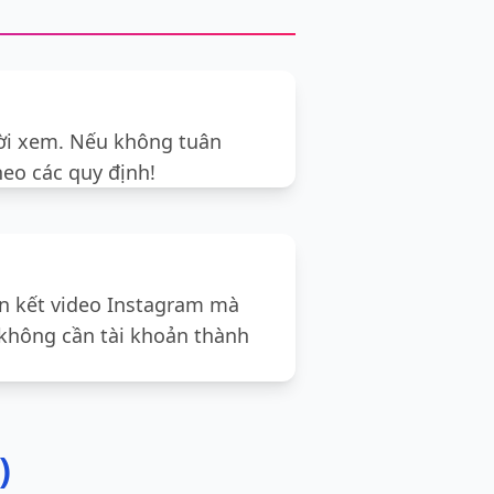
ười xem. Nếu không tuân
heo các quy định!
iên kết video Instagram mà
 không cần tài khoản thành
)