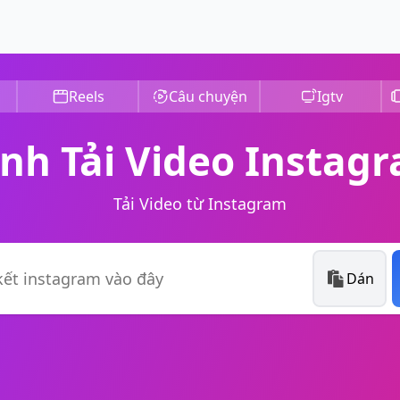
Reels
Câu chuyện
Igtv
ình Tải Video Instag
Tải Video từ Instagram
Dán