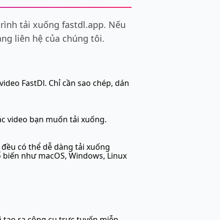
rình tải xuống fastdl.app. Nếu
ang liên hệ của chúng tôi.
video FastDl. Chỉ cần sao chép, dán
ác video bạn muốn tải xuống.
n đều có thể dễ dàng tải xuống
hổ biến như macOS, Windows, Linux
ã tạo ra công cụ trực tuyến miễn