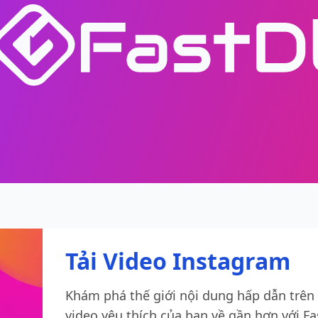
Tải Video Instagram
Khám phá thế giới nội dung hấp dẫn trê
video yêu thích của bạn về gần hơn với Fa