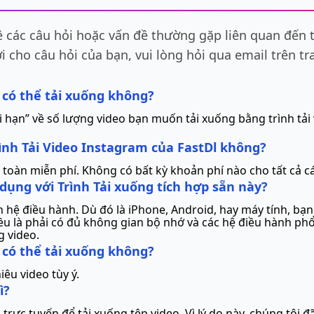
 các câu hỏi hoặc vấn đề thường gặp liên quan đến t
i cho câu hỏi của bạn, vui lòng hỏi qua email trên tr
i có thể tải xuống không?
 hạn” về số lượng video bạn muốn tải xuống bằng trình tải 
rình Tải Video Instagram của FastDl không?
 toàn miễn phí. Không có bất kỳ khoản phí nào cho tất cả c
dụng với Trình Tải xuống tích hợp sẵn này?
n hệ điều hành. Dù đó là iPhone, Android, hay máy tính, bạ
iều là phải có đủ không gian bộ nhớ và các hệ điều hành p
g video.
i có thể tải xuống không?
êu video tùy ý.
ì?
ực tuyến để tải xuống tệp video. Vì lý do này, chúng tôi đ