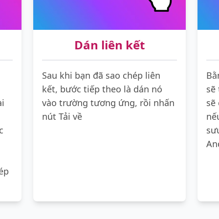
Dán liên kết
Sau khi bạn đã sao chép liên
Bằ
kết, bước tiếp theo là dán nó
sẽ 
ài
vào trường tương ứng, rồi nhấn
sẽ
nút Tải về
nế
c
sư
An
hép