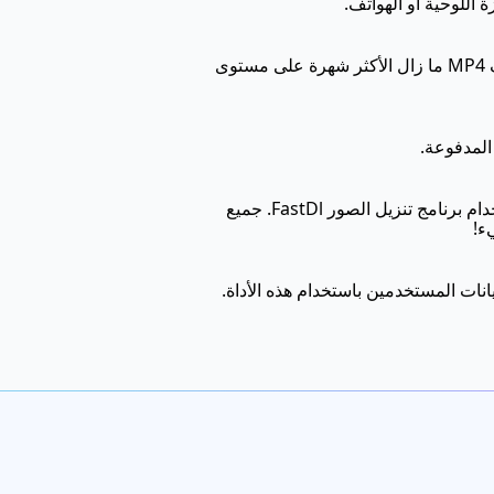
 اللوحية أو الهواتف.
في هذه الأيام، التنسيق الملائم الأكثر هو تنسيق ملف JPG لتنزيل الصور. أما بالنسبة للفيديوهات، يعتبر تنسيق ملف MP4 ما زال الأكثر شهرة على مستوى
FastDl هو خدمة ويب. إذا كنت تستخدم جهاز iPad، iPhone، Android، وما إلى ذلك، فلا داعي للقلق بشأن استخدام برنامج تنزيل الصور FastDl. جميع
مة لدينا تنص على عدم جمع بيانات المستخدمين باستخدام هذه الأداة.