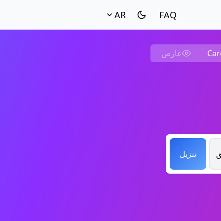
AR
Car
عارض
تنزيل