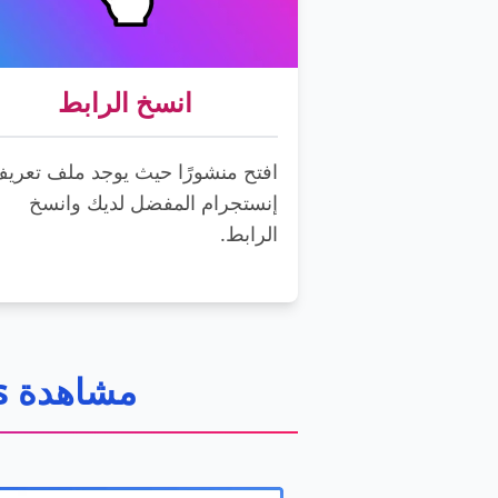
انسخ الرابط
افتح منشورًا حيث يوجد ملف تعري
إنستجرام المفضل لديك وانسخ
الرابط.
مشاهدة Stories من Instagram من شريط العنوان