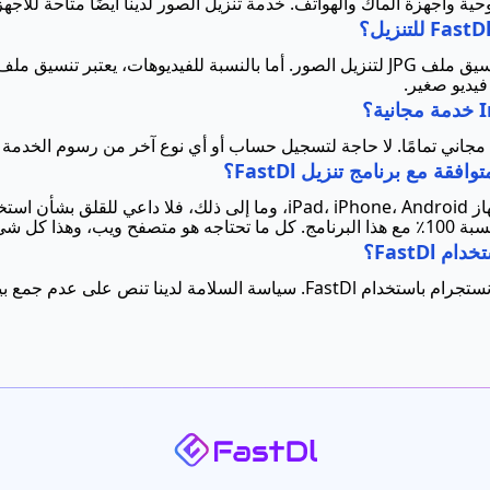
حية وأجهزة الماك والهواتف. خدمة تنزيل الصور لدينا أيضًا متاحة للأجهزة
يديو صغير.
ة مع برنامج تنزيل FastDl؟
هذا كل شيء!
FastD؟
إنه آمن! لا توجد مخاوف من تنزيل قصص إنستجرام باستخدام FastDl. سياسة السلا