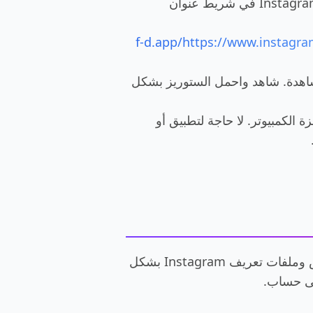
أضف f-d.app قبل أي رابط Story من Instagram في شريط عنوان
f-d.app/https://www.instagra
المشاهدة. شاهد واحمل الستوريز بشكل
 الكمبيوتر. لا حاجة لتطبيق أو
عارض Instagram هو موقع ويب أو تطبيق تابع لجهة خارجية يسمح لك بمشاهدة منشورات وقصص وملفات تعريف Instagram بشكل