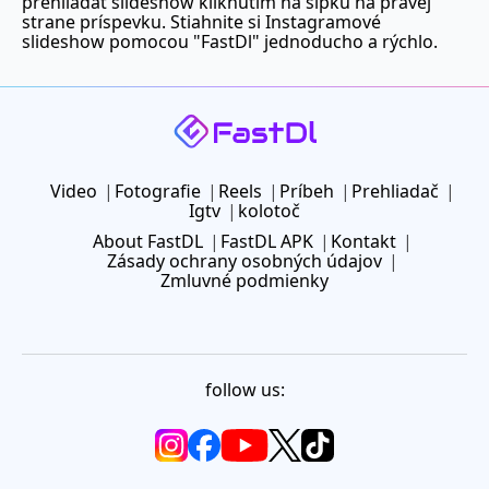
prehliadať slideshow kliknutím na šípku na pravej
strane príspevku. Stiahnite si Instagramové
slideshow pomocou "FastDl" jednoducho a rýchlo.
Video
Fotografie
Reels
Príbeh
Prehliadač
Igtv
kolotoč
About FastDL
FastDL APK
Kontakt
Zásady ochrany osobných údajov
Zmluvné podmienky
follow us: