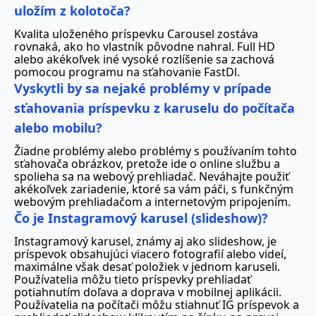
uložím z kolotoča?
Kvalita uloženého príspevku Carousel zostáva
rovnaká, ako ho vlastník pôvodne nahral. Full HD
alebo akékoľvek iné vysoké rozlíšenie sa zachová
pomocou programu na sťahovanie FastDl.
Vyskytli by sa nejaké problémy v prípade
sťahovania príspevku z karuselu do počítača
alebo mobilu?
Žiadne problémy alebo problémy s používaním tohto
sťahovača obrázkov, pretože ide o online službu a
spolieha sa na webový prehliadač. Neváhajte použiť
akékoľvek zariadenie, ktoré sa vám páči, s funkčným
webovým prehliadačom a internetovým pripojením.
Čo je Instagramový karusel (slideshow)?
Instagramový karusel, známy aj ako slideshow, je
príspevok obsahujúci viacero fotografií alebo videí,
maximálne však desať položiek v jednom karuseli.
Používatelia môžu tieto príspevky prehliadať
potiahnutím doľava a doprava v mobilnej aplikácii.
Používatelia na počítači môžu stiahnuť IG príspevok a