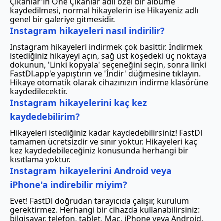
Çıkanlar'ın Öne Çıkanlar adlı özel bir albüme
kaydedilmesi, normal hikayelerin ise Hikayeniz adlı
genel bir galeriye gitmesidir.
Instagram hikayeleri nasıl indirilir?
Instagram hikayeleri indirmek çok basittir. İndirmek
istediğiniz hikayeyi açın, sağ üst köşedeki üç noktaya
dokunun, 'Linki kopyala' seçeneğini seçin, sonra linki
FastDl.app'e yapıştırın ve 'İndir' düğmesine tıklayın.
Hikaye otomatik olarak cihazınızın indirme klasörüne
kaydedilecektir.
Instagram hikayelerini kaç kez
kaydedebilirim?
Hikayeleri istediğiniz kadar kaydedebilirsiniz! FastDl
tamamen ücretsizdir ve sınır yoktur. Hikayeleri kaç
kez kaydedebileceğiniz konusunda herhangi bir
kısıtlama yoktur.
Instagram hikayelerini Android veya
iPhone'a indirebilir miyim?
Evet! FastDl doğrudan tarayıcıda çalışır, kurulum
gerektirmez. Herhangi bir cihazda kullanabilirsiniz:
bilgisayar, telefon, tablet, Mac, iPhone veya Android.