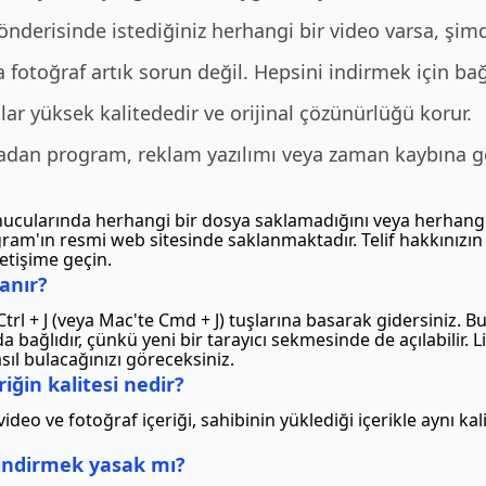
nderisinde istediğiniz herhangi bir video varsa, şimd
 fotoğraf artık sorun değil. Hepsini indirmek için bağ
lar yüksek kalitededir ve orijinal çözünürlüğü korur.
ladan program, reklam yazılımı veya zaman kaybına g
unucularında herhangi bir dosya saklamadığını veya herhangi
am'ın resmi web sitesinde saklanmaktadır. Telif hakkınızın 
etişime geçin.
anır?
rl + J (veya Mac'te Cmd + J) tuşlarına basarak gidersiniz. B
a bağlıdır, çünkü yeni bir tarayıcı sekmesinde de açılabilir. L
l bulacağınızı göreceksiniz.
riğin kalitesi nedir?
deo ve fotoğraf içeriği, sahibinin yüklediği içerikle aynı kali
 indirmek yasak mı?