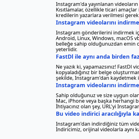
Instagram'da yayınlanan videoların in
Kısıtlamalar, özellikle ticari amaçla
kredilerin yazarlara verilmesi gereki
Instagram videolarını indirmek
Instagram gönderilerini indirmek içi
Android, Linux, Windows, macOS vb.) 
belleğe sahip olduğunuzdan emin o
yeterlidir.
FastDl ile aynı anda birden faz
Ne yazık ki, yapamazsınız! FastDl vid
kopyaladığınız bir belge oluşturman
şekilde, Instagram'dan kaydetmek is
Instagram videolarını indirmek
Sahip olduğunuz ve size uygun olan, 
Mac, iPhone veya başka herhangi bir 
İhtiyacınız olan şey, URL'yi Instag
Bu video indirici aracılığıyla 
Instagram'dan indirdiğiniz tüm vide
İndiricimiz, orijinal videolarla aynı