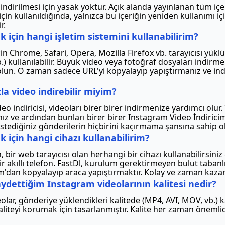
dirilmesi için yasak yoktur. Açık alanda yayınlanan tüm içerik
r için kullanıldığında, yalnızca bu içeriğin yeniden kullanımı
r.
 için hangi işletim sistemini kullanabilirim?
n Chrome, Safari, Opera, Mozilla Firefox vb. tarayıcısı yüklü
kullanılabilir. Büyük video veya fotoğraf dosyaları indirmek 
lun. O zaman sadece URL'yi kopyalayıp yapıştırmanız ve 
la video indirebilir miyim?
eo indiricisi, videoları birer birer indirmenize yardımcı olur.
ız ve ardından bunları birer birer Instagram Video İndiricim
tediğiniz gönderilerin hiçbirini kaçırmama şansına sahip ol
 için hangi cihazı kullanabilirim?
bir web tarayıcısı olan herhangi bir cihazı kullanabilirsiniz 
akıllı telefon. FastDl, kurulum gerektirmeyen bulut tabanlı 
ram'dan kopyalayıp araca yapıştırmaktır. Kolay ve zaman kaza
kaydettiğim Instagram videolarının kalitesi nedir?
olar, gönderiye yüklendikleri kalitede (MP4, AVI, MOV, vb.) 
 kaliteyi korumak için tasarlanmıştır. Kalite her zaman önemli