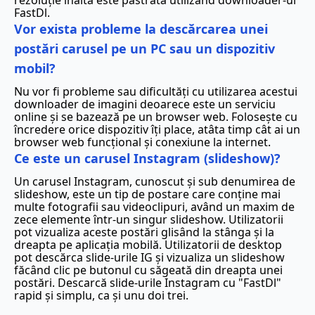
FastDl.
Vor exista probleme la descărcarea unei
postări carusel pe un PC sau un dispozitiv
mobil?
Nu vor fi probleme sau dificultăți cu utilizarea acestui
downloader de imagini deoarece este un serviciu
online și se bazează pe un browser web. Folosește cu
încredere orice dispozitiv îți place, atâta timp cât ai un
browser web funcțional și conexiune la internet.
Ce este un carusel Instagram (slideshow)?
Un carusel Instagram, cunoscut și sub denumirea de
slideshow, este un tip de postare care conține mai
multe fotografii sau videoclipuri, având un maxim de
zece elemente într-un singur slideshow. Utilizatorii
pot vizualiza aceste postări glisând la stânga și la
dreapta pe aplicația mobilă. Utilizatorii de desktop
pot descărca slide-urile IG și vizualiza un slideshow
făcând clic pe butonul cu săgeată din dreapta unei
postări. Descarcă slide-urile Instagram cu "FastDl"
rapid și simplu, ca și unu doi trei.