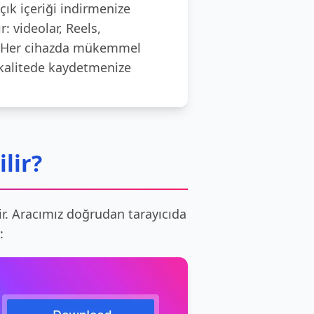
ık içeriği indirmenize
r: videolar, Reels,
er. Her cihazda mükemmel
iyi kalitede kaydetmenize
lir?
tir. Aracımız doğrudan tarayıcıda
: