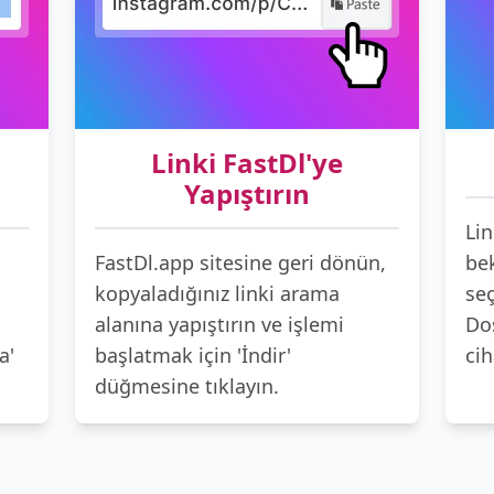
Linki FastDl'ye
Yapıştırın
Lin
FastDl.app sitesine geri dönün,
bek
kopyaladığınız linki arama
seç
alanına yapıştırın ve işlemi
Do
a'
başlatmak için 'İndir'
cih
düğmesine tıklayın.