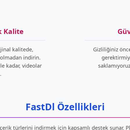
 Kalite
Güv
jinal kalitede,
Gizliliğiniz önc
 olmadan indirin.
gerektirmiyo
e kadar, videolar
saklamıyoruz
.
FastDl Özellikleri
çerik türlerini indirmek için kapsamlı destek sunar. 