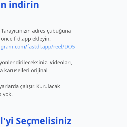
n indirin
. Tarayıcınızın adres çubuğuna
önce f-d.app ekleyin.
tagram.com/fastdl.app/reel/DO5
yönlendirileceksiniz. Videoları,
ya karuselleri orijinal
yarlarda çalışır. Kurulacak
p yok.
'yi Seçmelisiniz