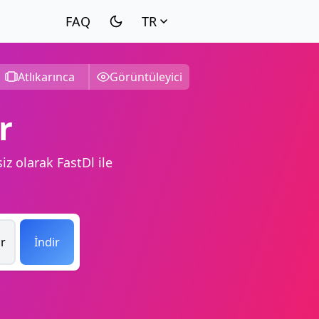
TR
Atlıkarınca
Görüntüleyici
r
iz olarak FastDl ile
ır
İndir