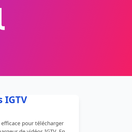
s IGTV
efficace pour télécharger
hargeur de vidéos IGTV. En