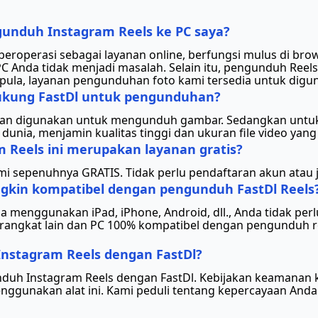
nduh Instagram Reels ke PC saya?
l beroperasi sebagai layanan online, berfungsi mulus di b
C Anda tidak menjadi masalah. Selain itu, pengunduh Reels
 pula, layanan pengunduhan foto kami tersedia untuk digun
idukung FastDl untuk pengunduhan?
yaman digunakan untuk mengunduh gambar. Sedangkan untuk
dunia, menjamin kualitas tinggi dan ukuran file video yang 
Reels ini merupakan layanan gratis?
i sepenuhnya GRATIS. Tidak perlu pendaftaran akun atau je
gkin kompatibel dengan pengunduh FastDl Reels
nda menggunakan iPad, iPhone, Android, dll., Anda tidak p
angkat lain dan PC 100% kompatibel dengan pengunduh ree
stagram Reels dengan FastDl?
unduh Instagram Reels dengan FastDl. Kebijakan keamanan
unakan alat ini. Kami peduli tentang kepercayaan Anda