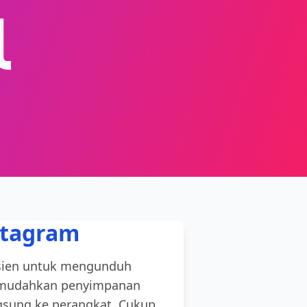
stagram
isien untuk mengunduh
 memudahkan penyimpanan
gsung ke perangkat. Cukup