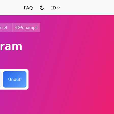
ID
rsel
Penampil
gram
Unduh