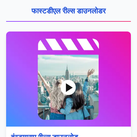
फास्टडीएल रील्स डाउनलोडर
इंस्टाग्राम रील्स डाउनलोड