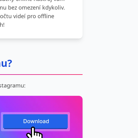
mu bez omezení kdykoliv.
čtu videí pro offline
h!
mu?
nstagramu: