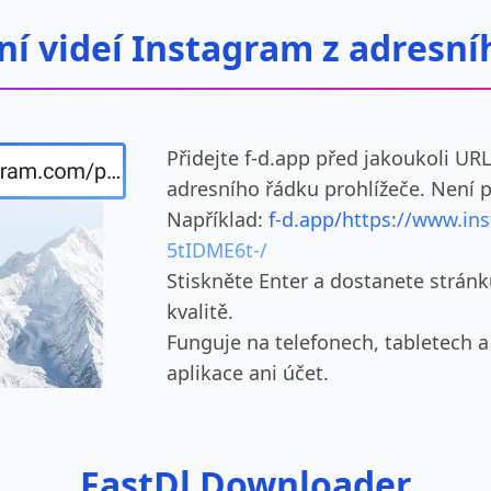
ní videí Instagram z adresní
Přidejte f-d.app před jakoukoli UR
adresního řádku prohlížeče. Není p
Například:
f-d.app/https://www.in
5tIDME6t-/
Stiskněte Enter a dostanete stránk
kvalitě.
Funguje na telefonech, tabletech a
aplikace ani účet.
FastDl Downloader