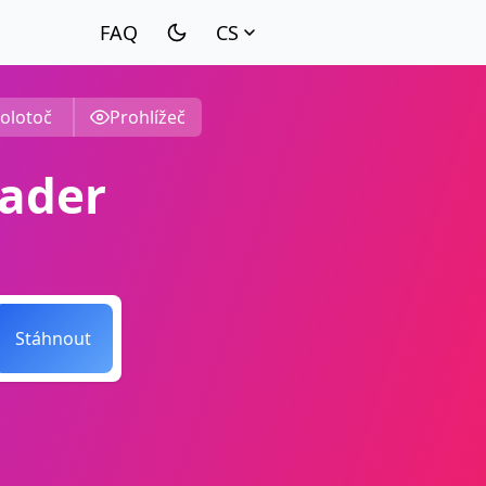
CS
olotoč
Prohlížeč
ader
Stáhnout