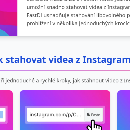
umožní snadno stahovat videa z Instagra
FastDl usnadňuje stahování libovolného po
prohlížení v několika jednoduchých krocíc
k stahovat videa z Instagra
tři jednoduché a rychlé kroky, jak stáhnout video z I