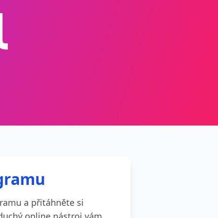
agramu
ramu a přitáhněte si
oduchý online nástroj vám