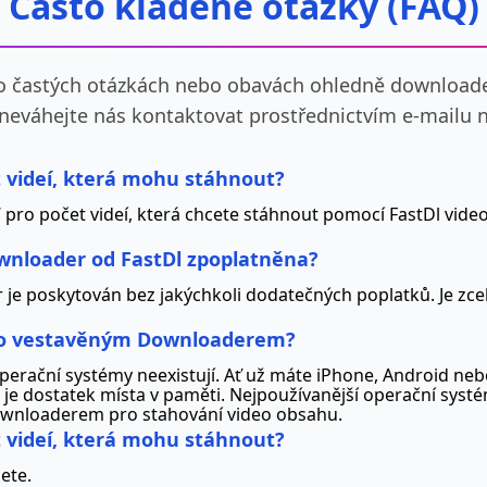
Často kladené otázky (FAQ)
o častých otázkách nebo obavách ohledně downloade
neváhejte nás kontaktovat prostřednictvím e-mailu n
et videí, která mohu stáhnout?
“ pro počet videí, která chcete stáhnout pomocí FastDl vide
wnloader od FastDl zpoplatněna?
je poskytován bez jakýchkoli dodatečných poplatků. Je zce
ímto vestavěným Downloaderem?
erační systémy neexistují. Ať už máte iPhone, Android nebo
 je dostatek místa v paměti. Nejpoužívanější operační sys
downloaderem pro stahování video obsahu.
et videí, která mohu stáhnout?
ete.