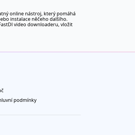
atný online nástroj, který pomáhá
nebo instalace něčeho dalšího.
FastDl video downloaderu, vložit
oč
luvní podmínky