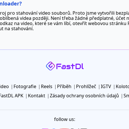
nloader?
oj pro stahování video souborů. Proto jsme vytvořili bezpl
 oblíbená videa později. Není třeba žádné předplatné, účet 
dkaz na video, které se vám líbí, otevřít webovou stránku 
ut na stahování.
ideo
Fotografie
Reels
Příběh
Prohlížeč
IGTV
Kolot
FastDL APK
Kontakt
Zásady ochrany osobních údajů
Sm
follow us: