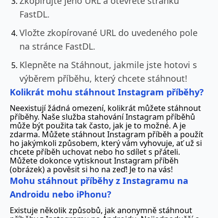
Zkopírujte jeho URL a otevřete stránku
FastDL.
Vložte zkopírované URL do uvedeného pole
na stránce FastDL.
Klepněte na Stáhnout, jakmile jste hotovi s
výběrem příběhu, který chcete stáhnout!
Kolikrát mohu stáhnout Instagram příběhy?
Neexistují žádná omezení, kolikrát můžete stáhnout
příběhy. Naše služba stahování Instagram příběhů
může být použita tak často, jak je to možné. A je
zdarma. Můžete stáhnout Instagram příběh a použít
ho jakýmkoli způsobem, který vám vyhovuje, ať už si
chcete příběh uchovat nebo ho sdílet s přáteli.
Můžete dokonce vytisknout Instagram příběh
(obrázek) a pověsit si ho na zeď! Je to na vás!
Mohu stáhnout příběhy z Instagramu na
Androidu nebo iPhonu?
Existuje několik způsobů, jak anonymně stáhnout