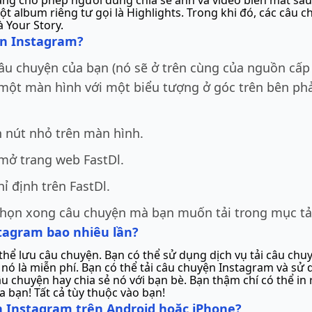
năng cho phép người dùng chia sẻ ảnh và video biến mất sau 
một album riêng tư gọi là Highlights. Trong khi đó, các câu
 Your Story.
ện Instagram?
u chuyện của bạn (nó sẽ ở trên cùng của nguồn cấp 
một màn hình với một biểu tượng ở góc trên bên ph
n nút nhỏ trên màn hình.
mở trang web FastDl.
ỉ định trên FastDl.
chọn xong câu chuyện mà bạn muốn tải trong mục tả
stagram bao nhiêu lần?
 thể lưu câu chuyện. Bạn có thể sử dụng dịch vụ tải câu ch
 là miễn phí. Bạn có thể tải câu chuyện Instagram và sử 
câu chuyện hay chia sẻ nó với bạn bè. Bạn thậm chí có thể 
a bạn! Tất cả tùy thuộc vào bạn!
n Instagram trên Android hoặc iPhone?