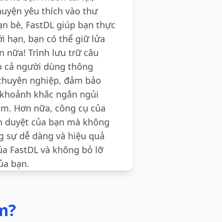
chuyện yêu thích vào thư
ạn bè, FastDL giúp bạn thực
i hạn, bạn có thể giữ lửa
 nữa! Trình lưu trữ câu
ho cả người dùng thông
chuyên nghiệp, đảm bảo
 khoảnh khắc ngắn ngủi
am. Hơn nữa, công cụ của
ình duyệt của bạn mà không
g sự dễ dàng và hiệu quả
ủa FastDL và không bỏ lỡ
ủa bạn.
m?