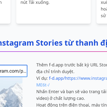
n
nút Tải xuống.
xu
ho
sử
Instagram Stories từ thanh đị
Thêm f-d.app trước bất kỳ URL Sto
địa chỉ trình duyệt.
Ví dụ:
f-d.app/https://www.instag
ME6t-/
Nhấn Enter và bạn sẽ vào trang tả
video) ở chất lượng cao.
Hoạt động trên điện thoại, máy tí