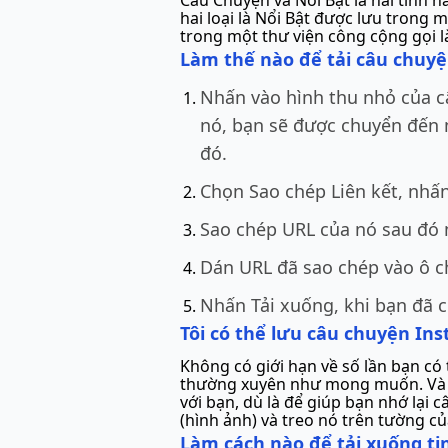
Câu Chuyện và Nổi Bật là hai tính 
hai loại là Nổi Bật được lưu trong 
trong một thư viện công cộng gọi là
Làm thế nào để tải câu chuy
Nhấn vào hình thu nhỏ của câ
nó, bạn sẽ được chuyển đến 
đó.
Chọn Sao chép Liên kết, nhấ
Sao chép URL của nó sau đó 
Dán URL đã sao chép vào ô ch
Nhấn Tải xuống, khi bạn đã 
Tôi có thể lưu câu chuyện In
Không có giới hạn về số lần bạn có
thường xuyên như mong muốn. Và nó
với bạn, dù là để giúp bạn nhớ lại 
(hình ảnh) và treo nó trên tường củ
Làm cách nào để tải xuống ti