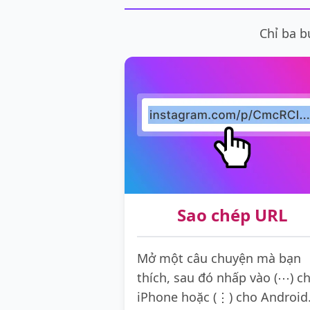
Chỉ ba b
Sao chép URL
Mở một câu chuyện mà bạn
thích, sau đó nhấp vào (⋯) c
iPhone hoặc (⋮) cho Android