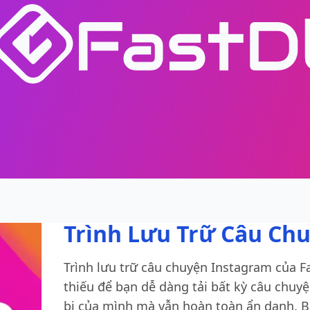
Trình Lưu Trữ Câu Ch
Trình lưu trữ câu chuyện Instagram của F
thiếu để bạn dễ dàng tải bất kỳ câu chuyệ
bị của mình mà vẫn hoàn toàn ẩn danh. Bấ