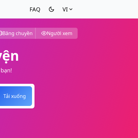
VI
Băng chuyền
Người xem
yện
 bạn!
Tải xuống